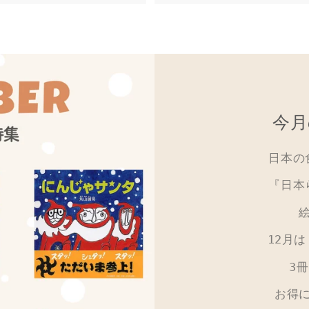
今月
日本の
『日本
12月
3
お得