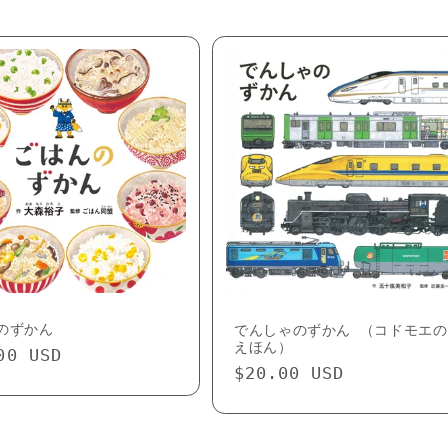
のずかん
でんしゃのずかん （コドモエの
えほん）
lar
00 USD
Regular
$20.00 USD
e
price