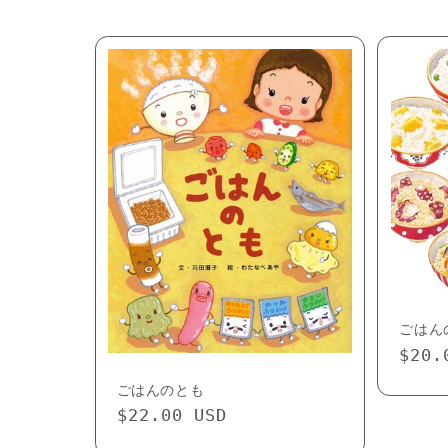
ごはん
Regu
$20.
pric
ごはんのとも
Regular
$22.00 USD
price