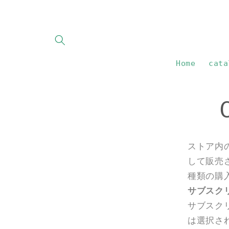
Skip to
content
Home
cata
ストア内
して販売
種類の購
サブスク
サブスク
は選択さ