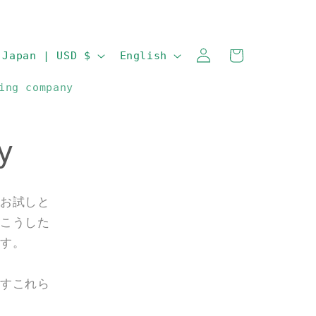
Log
C
L
Cart
Japan | USD $
English
in
o
a
ing company
u
n
n
g
t
u
y
r
a
y
g
お試しと
/
e
こうした
r
す。
e
g
すこれら
i