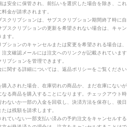
細は安全に保管され、前払いを選択した場合を除き、これ
に料金が請求されます。
ブスクリプションは、サブスクリプション期間終了時に自
サブスクリプションの更新を希望されない場合は、キャン
きます。
リプションのキャンセルまたは変更を希望される場合は、
。注文確認メールには注文へのリンクが記載されています
クリプションを管理できます。
金に関する詳細については、返品ポリシーをご覧ください
を購入された場合、在庫切れの商品か、まだ在庫にないが
になる商品を購入することになります。チェックアウト時
行わないか一部の入金を回収し、決済方法を保存し、後日
または残額を請求します。
されていない一部支払い済みの予約注文をキャンセルする
注文が発送済みの場合は、注文をキャンセルすることはで