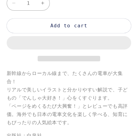
Decrease
Increase
quantity
quantity
for
for
Add to cart
で
で
ん
ん
し
し
ゃ
ゃ
の
の
ず
ず
新幹線からローカル線まで、たくさんの電車が大集
か
か
ん
ん
合！
（コ
（コ
リアルで美しいイラストと分かりやすい解説で、子ど
ド
ド
もの「でんしゃ大好き！」心をくすぐります。
モ
モ
「ページをめくるたび大興奮！」とレビューでも高評
エ
エ
価。海外でも日本の電車文化を楽しく学べる、知育に
の
の
もぴったりの人気絵本です。
え
え
出版社：
白泉社