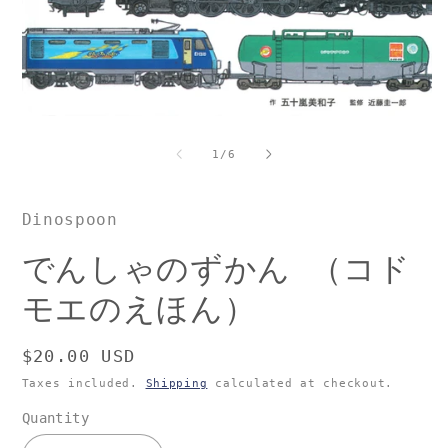
O
m
2
in
m
Open
media
1
of
1
/
6
in
modal
Dinospoon
でんしゃのずかん （コド
モエのえほん）
Regular
$20.00 USD
price
Taxes included.
Shipping
calculated at checkout.
Quantity
Quantity