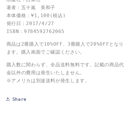
ほ
ほ
著者：五十嵐 美和子
ん）
ん）
本体価格：¥1,100(税込)
発行日：
2017/4/27
ISBN：9784592762065
商品は2冊購入で10%OFF、3冊購入で20%OFFとなり
ます。購入画面でご確認ください。
購入数に関わらず、全品送料無料です。記載の商品代
金以外の費用は発生いたしません。
※アメリカは別途送料が発生します。
Share