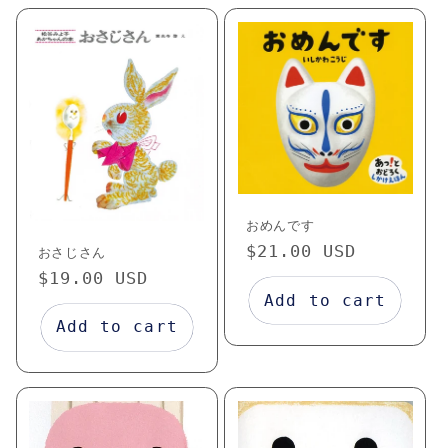
おめんです
Regular
$21.00 USD
おさじさん
price
Regular
$19.00 USD
Add to cart
price
Add to cart