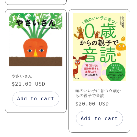
やさいさん
Regular
$21.00 USD
price
頭のいい子に育つ０歳か
らの親子で音読
Add to cart
Regular
$20.00 USD
price
Add to cart