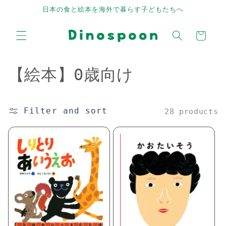
Skip to
日本の食と絵本を海外で暮らす子どもたちへ
content
Cart
C
【絵本】0歳向け
o
l
Filter and sort
28 products
l
e
c
t
i