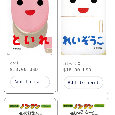
といれ
れいぞうこ
Regular
$18.00 USD
Regular
$18.00 USD
price
price
Add to cart
Add to cart