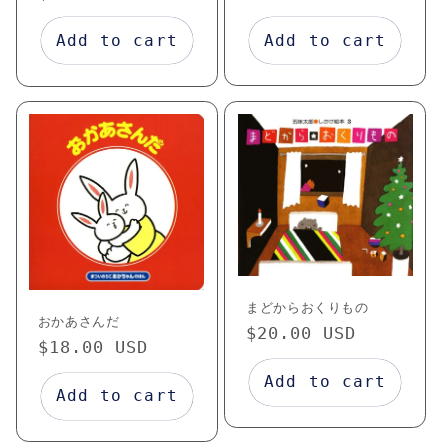
price
price
Add to cart
Add to cart
まどからおくりもの
おかあさんだ
Regular
$20.00 USD
Regular
$18.00 USD
price
price
Add to cart
Add to cart