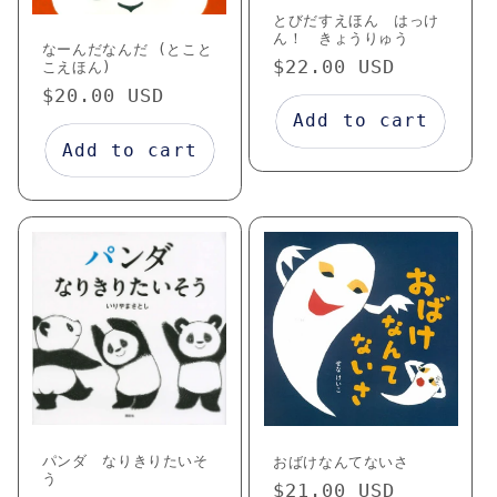
とびだすえほん はっけ
ん！ きょうりゅう
なーんだなんだ (とこと
Regular
$22.00 USD
こえほん)
price
Regular
$20.00 USD
Add to cart
price
Add to cart
パンダ なりきりたいそ
おばけなんてないさ
う
Regular
$21.00 USD